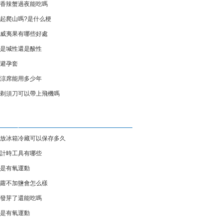
香辣蟹過夜能吃嗎
起爬山嗎?是什么梗
威夷果有哪些好處
是堿性還是酸性
避孕套
涼席能用多少年
剃須刀可以帶上飛機嗎
放冰箱冷藏可以保存多久
計時工具有哪些
是有氧運動
蘿不加鹽會怎么樣
發芽了還能吃嗎
是有氧運動