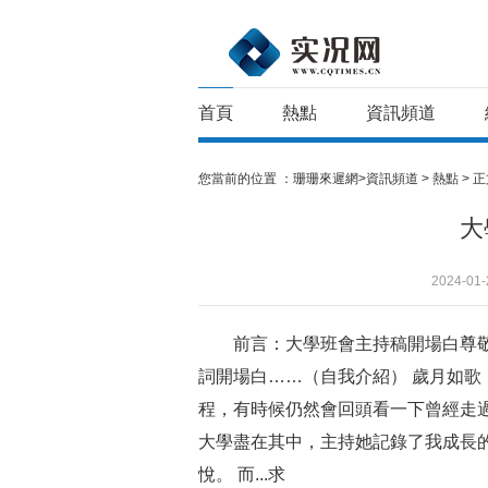
首頁
熱點
資訊頻道
您當前的位置 ：
珊珊來遲網>
資訊頻道
>
熱點
> 
大
2024-01-
前言：大學班會主持稿開場白尊
詞開場白
……（自我介紹） 歲月如
程，有時候仍然會回頭看一下曾經走
大學盡在其中，主持她記錄了我成長
悅。 而...求