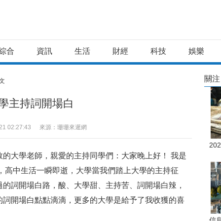
綜合
資訊
生活
財經
科技
娛樂
關注
正文
學主持詞開場白
21 02:27:43
來源：珊珊來遲網
20
敬的大學老師，親愛的主持同學們：大家晚上好！ 我是
歌，高中生活一瞬即逝，大學當我們踏上大學的主持征
過的詞開場白路，酸、大學甜、主持苦、詞開場白辣，
的詞開場白點點滴滴，更多的大學
是給予了我收獲的喜
信