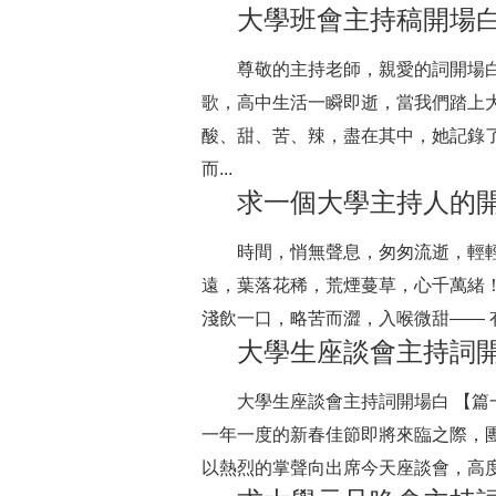
大學班會主持稿開場
尊敬的主持老師，親愛的詞開場白
歌，高中生活一瞬即逝，當我們踏上
酸、甜、苦、辣，盡在其中，她記錄
而...
求一個大學主持人的
時間，悄無聲息，匆匆流逝，輕
遠，葉落花稀，荒煙蔓草，心千萬緒
淺飲一口，略苦而澀，入喉微甜—— 
大學生座談會主持詞
大學生座談會主持詞開場白 【篇一
一年一度的新春佳節即將來臨之際，
以熱烈的掌聲向出席今天座談會，高度關