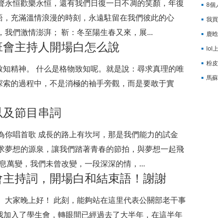
歌聲永恒歡樂永恒，還有我們日復一日不凋的笑顏，年復
8個
語，充滿溫情浪漫的時刻，永遠駐留在我們彼此的心
我買
我們激情澎湃； 靳：冬至陽生春又來，展...
鹿晗
班會主持人開場白怎么說
lo
粉皮
致知精神。 什么是格物致知呢。就是說：尋求真理的唯
馬蘇
探索的過程中，不是消極的袖手旁觀，而是要敢于實
以及節目串詞
為你唱首歌 成長的路上有坎坷，那是我們能力的試金
追求夢想的源泉，讓我們踏著青春的節拍，與夢想一起飛
息萬變，我們未曾改變，一段深深的情，...
會主持詞，開場白和結束語！謝謝
 大家晚上好！ 此刻，能夠站在這里代表公關部老干事
月，我加入了學生會，轉眼間已經過去了大半年，在這半年