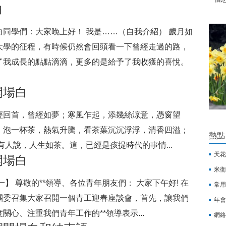
白
同學們：大家晚上好！ 我是……（自我介紹） 歲月如
大學的征程，有時候仍然會回頭看一下曾經走過的路，
了我成長的點點滴滴，更多的是給予了我收獲的喜悅。
開場白
輕回首，曾經如夢；寒風乍起，添幾絲涼意，憑窗望
！泡一杯茶，熱氣升騰，看茶葉沉沉浮浮，清香四溢；
熱點
有人說，人生如茶。這，已經是孩提時代的事情...
天花
開場白
米衛
】 尊敬的**領導、各位青年朋友們： 大家下午好! 在
常用
團委召集大家召開一個青工迎春座談會，首先，讓我們
年會
心、注重我們青年工作的**領導表示...
網絡