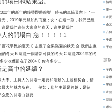
詞開場白和結束語。
熟剩
要一
20xx年的新年的鐘聲即將敲響，時光的車輪又留下了一
吃夏
光，2019年元旦如約而至；女：在這一刻，我們已經
桑葚
這是我們這個大家庭的春天，這更是我們...
八個
人的開場白 急！！！！1
牛皮
過了百花爭艷的夏天 C 走過了金果滿園的秋天 合 我們走進
手動
的冬天 B 這是一個清新可愛的冬天 C 這是2004年的冬
頭條
多少收獲留在了2004 C 你有多少...
否是高中的延續？
羊肉
常用
談大學。主持人的開場一定要和活動的主題相契合，精
哪些
出最大的魅力所在。 例如，您的主題是跨越，是征
吃菠
您的開場白就要...
蒜頭
哪些