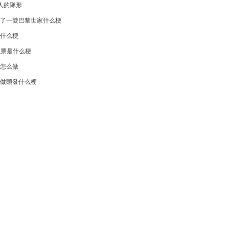
人的隊形
了一雙巴黎世家什么梗
什么梗
l上票是什么梗
怎么做
做頭發什么梗