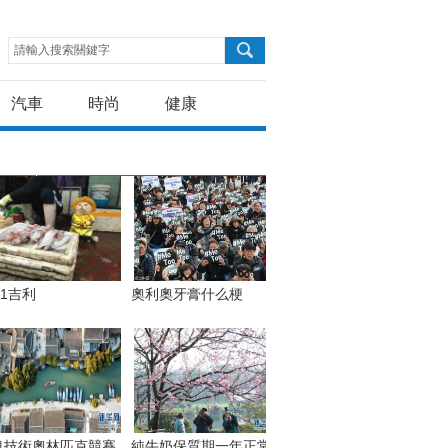
請輸入搜索關鍵字
汽車
時尚
健康
21吉利
奧利奧牙膏什么梗
息技術奧林匹克競賽
純牛奶保質期一年正常