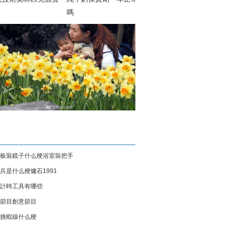
嗎
板裝鏡子什么梗浴室裝把手
兵是什么梗爐石1991
計時工具有哪些
節目創意節目
挑蝦線什么梗