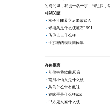
的時間里，我從一名干事，到組長，然
相關閱讀
椰子汁開蓋之后能放多久
米衛兵是什么梗爐石1991
借你吉吉什么梗
手抄報的模板圖簡單
為你推薦
別傷害我歌曲原唱
南河小仙女是什么梗
鳥為什么會有氣味
媽咪手是什么梗exo
甲方處女座什么梗