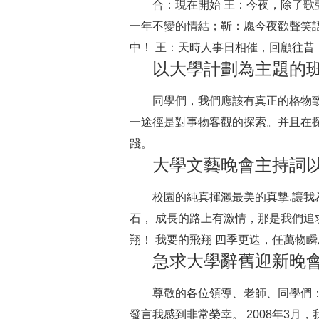
合：現在開始 王：今夜，除了
一年不變的情結；靳：愿今夜歡聲笑
中！ 王：天時人事日相催，回顧往昔，
以大學計劃為主題的
同學們，我們應該有真正的格物
一途徑是對事物客觀的探索。并且在
踐。
大學文藝晚會主持詞
校園的純真揮灑最美的真摯,讓我
石， 成長的路上有激情，那是我們
翔！ 我要的飛翔 四季更迭，任萬物瞬
急求大學辭舊迎新晚
尊敬的各位領導、老師、同學們：
發言我感到非常榮幸。 2008年3