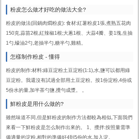
粉皮怎么做才好吃的做法大全?
粉皮的做法(回鍋肉燜粉皮): 食材:紅薯粉皮1張,煮熟五花肉
150克,蒜苗2根,紅辣椒1根;大蔥1根、大蒜4瓣、姜1塊,生抽
1勺,蠔油2勺,老抽半勺,糖半勺,雞精。
怎樣制作粉皮 - 懂得
粉皮的制作:材料:綠豆淀粉土豆淀粉(1:1),水,鹽可以都用綠
豆淀粉。我還沒有試過全部用土豆淀粉。按1份淀粉,4份或
5份水的量,加半茶勺鹽,攪勻成漿。 。
鮮粉皮是用什么做的?
雖然味道不同,但是鮮粉皮的制作方法都較為相似,下面我們
來看一下鮮粉皮是怎么制作出來的。 1、攪拌:按照量需準
備適量的淀粉,相對的準備好4到5份的水,加入淀。