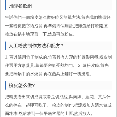
州醉餐飲網
告訴你們一個粉皮怎么做好吃又簡單方法,首先我們準備好
一些粉皮把它給泡開,再準備四個雞蛋,把雞蛋給打發開,直
接放在鍋中地形煎一下,然后再放粉皮。
人工粉皮制作方法和配方?
1. 蒸具選用竹子制成的,竹蒸具有方形的和圓形兩種.粉皮制
作選用方形蒸具,蒸鍋要密氣受熱均勻。 2. 蒸粉皮時,首先
要把蒸鍋中的水燒開,再在蒸具上鋪好一塊浸泡。
粉皮怎么做?
把粉皮撈出來切成塊或者是切成絲,與肉絲、蔥花、黃瓜什
么的拌在一起即可吃了。 粉皮的制作,把淀粉加入清水做成
面糊糊,然后放到一個平底容器的上面,然后放入。