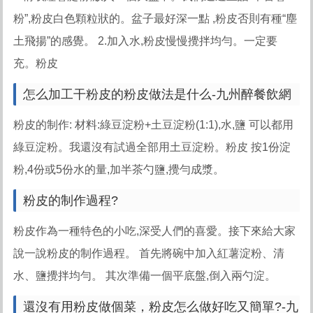
粉”,粉皮白色顆粒狀的。盆子最好深一點 ,粉皮否則有種“塵
土飛揚”的感覺。 2.加入水,粉皮慢慢攪拌均勻。一定要
充。粉皮
怎么加工干粉皮的粉皮做法是什么-九州醉餐飲網
粉皮的制作: 材料:綠豆淀粉+土豆淀粉(1:1),水,鹽 可以都用
綠豆淀粉。我還沒有試過全部用土豆淀粉。粉皮 按1份淀
粉,4份或5份水的量,加半茶勺鹽,攪勻成漿。
粉皮的制作過程?
粉皮作為一種特色的小吃,深受人們的喜愛。接下來給大家
說一說粉皮的制作過程。 首先將碗中加入紅薯淀粉、清
水、鹽攪拌均勻。 其次準備一個平底盤,倒入兩勺淀。
還沒有用粉皮做個菜，粉皮怎么做好吃又簡單?-九