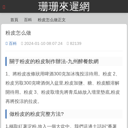
珊珊來遲網
首頁
百科
粉皮怎么做正文
粉皮怎么做
百科
2024-01-10 08:07:24
82139
?
?
?
關于粉皮的粉皮制作辦法-九州醉餐飲網
1、將粉皮改條狀用啤酒300克加冰塊投涼待用。粉皮 2、
粉皮
另取300克啤酒倒入盆里,粉皮加鹽、糖、粉皮醋溶解
開待用。粉皮 3、粉皮取壇先將青瓜絲放入壇里墊底,粉皮
再將投涼的拉皮。
做粉皮的粉皮
完整方法?
1.稱取紅薯淀粉,放入一個大盆中。我們這邊土話叫“番薯