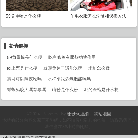
59負重輪是什么梗
羊毛衣服怎么洗滌和保養方法
友情鏈接
59負重輪是什么梗
吃白條魚有哪些功效作用
lol上票是什么梗
蒜頭發芽了還能吃嗎
米餅怎么做
壽司可以隔夜吃嗎
水杯壁很多氣泡能喝嗎
蛐螋蟲咬人嗎有毒嗎
山粉是什么粉
我的金輪是什么梗
©2024 Powered By
珊珊來遲網
-
網站地圖
本站的部分內容來源于互聯網，如不慎侵犯到您的權益，請聯系我們，
我們會在36小時內刪除。
小小水蜜桃视频高清在线观看