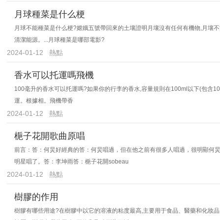
月球種菜是什么梗
月球不能種菜是什么梗?嫦娥五號帶回來的土壤證明月壤沒有任何有機物,月壤不
清潔能源。...月球種菜是哪部電影?
2024-01-12
熱點
香水可以托運嗎飛機
100毫升的香水可以托運嗎?如果你的行李的香水,容量規則在100ml以下(包含1
運。根據相。飛機帶香
2024-01-12
熱點
梔子花開歌曲原唱
前言：答：何炅好經典的答：何炅唱過，但在他之前有很多人唱過，很明顯何
明星唱了。答：李坤雨答：梔子花開sobeau
2024-01-12
熱點
樹膠的作用
樹膠有哪些用途?在樹膠中以它的溶液的粘度最高,主要用于食品、醫藥和化妝