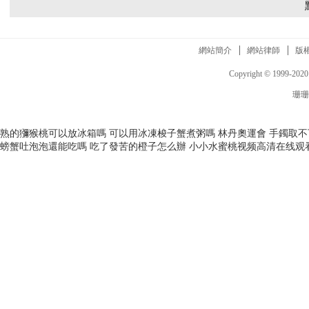
網站簡介
網站律師
版
Copyright © 1999-2020 
珊珊
熟的獼猴桃可以放冰箱嗎
可以用冰凍梭子蟹煮粥嗎
林丹奧運會
手鐲取不
螃蟹吐泡泡還能吃嗎
吃了發苦的橙子怎么辦
小小水蜜桃视频高清在线观