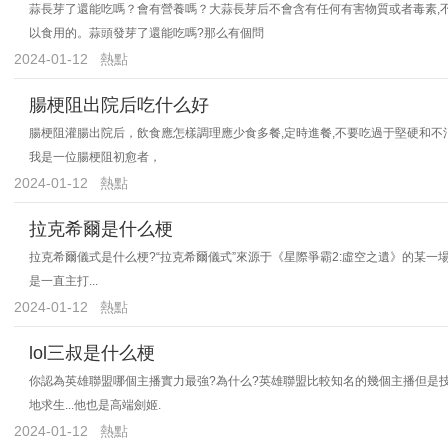
蒜長芽了還能吃嗎？會有營養嗎？大蒜長芽后不會含有任何有害物質或者毒素,
以食用的。蒜頭發芽了還能吃嗎?那么有個問
2024-01-12
熱點
腸梗阻出院后吃什么好
腸梗阻灌腸出院后，飲食應怎樣調理應少食多餐,定時進餐,不要吃過于堅硬和不消化的
我是一位腸梗阻初愈者，
2024-01-12
熱點
拉克希爾是什么梗
拉克希爾儀式是什么梗?“拉克希爾儀式”來源于《星際爭霸2:虛空之遺》的某一
是一直主打...
2024-01-12
熱點
lol三叔是什么梗
你認為英雄聯盟哪個主播實力最強?為什么?英雄聯盟比較知名的幾個主播但是技術不
地求生...他也是高端劍姬.
2024-01-12
熱點