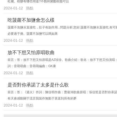
松屬。樹膠有哪些用途?不飽和聚酯樹脂可以
2024-01-12
熱點
吃菠蘿不加鹽會怎么樣
菠蘿不泡鹽水直接吃，肚子有副作用...問題分析:您好,菠蘿不泡鹽水直接吃,
必要過于擔。菠蘿不加鹽可以嗎如果
2024-01-12
熱點
放不下想又怕原唱歌曲
前言：答：放不下想又怕原唱是AZ珍珍。歌曲介紹：歌名：放不下想又怕演唱：AZ
詞：音萌萌曲：音萌萌編曲：GK康
2024-01-12
熱點
是否對你承諾了太多是什么歌
前言：答：《過火》作詞：陳佳明作曲：曹俊鴻歌曲原唱：張信哲是否對你承
有天會感動關于流言我裝作無動于衷直到所有的夢
2024-01-12
熱點