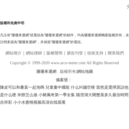
版權和免責申明
凡注有"珊珊來遲網"或電頭為"珊珊來遲網"的稿件，均為珊珊來遲網獨家版權所有，
注明來源為"珊珊來遲網"，并保留"珊珊來遲網"的電頭。
網站簡介
網站律師
版權聲明
廣告刊登
技術支持
聯系我們
Copyright © 1999-2020 www.arco-meter.com All Rights Reserved
珊珊來遲網
版權所有|
網站地圖
備案號：
陳皮可以和桑葚一起泡嗎
兒童畫中國龍
什么叫腦空梗
當然是選擇原諒他
是什么梗
米餅怎么做
小豬佩奇第一季全集
陽澄湖大閘蟹蒸多久最佳時間
吉祥彩
小小水蜜桃视频高清在线观看