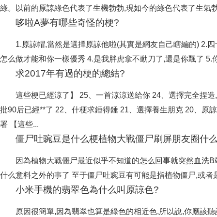
綠。以前的原諒綠色代表了生機勃勃,現如今的綠色代表了生氣勃勃
哆啦A夢有哪些奇怪的梗?
1.原諒帽,當然是選擇原諒他啦(其實是網友自己瞎編的) 2.四十
怎么做才能和你一樣優秀 4.是我胖虎拿不動刀了,還是你飄了 5.你分明是
求2017年有過的梗的總結?
這些梗已經涼了】 25、一首涼涼送給你 24、選擇完全捏造
批90后已經**了 22、什梗求錘得錘 21、選擇養生朋克 20、
署 【這些...
僵尸吐豌豆是什么梗植物大戰僵尸刷屏朋友圈什么
因為植物大戰僵尸最近似乎不知道的怎么回事就突然血洗B
什么意料之外的事了 至于僵尸吐豌豆有可能是指植物僵尸,或者是最
小米手機的翡翠色為什么叫原諒色?
原因很簡單,因為翡翠也算是綠色的相近色,所以說,你應該聽