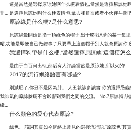
這是當然是選擇原諒她啊什么梗表情包,當然是選擇原諒她
非... 是選擇原諒她啊什么梗表情包,拿去和群友或者小伙伴斗圖吧 這
原諒綠是什么梗?是什么意思?
原諒綠最開始是指一頂綠色的帽子,出于哆啦A夢的某一集里
帽,功能是即便自己做錯事了只要帶上這個帽子別人就會原諒你,所以
我選擇狗帶是什么梗,“當然選擇原諒她”這個梗怎么
是由于白百何出軌,然后有人評論當然是原諒她,所以火的!
2017的流行網絡語言有哪些?
別減肥了,你丑不是因為胖。 人丑就該多讀書 你的選擇愚蠢
我帥氣的原諒臉龐不會影響到我們之間的交流。 No.7原諒帽 該
繼...
什么顏色的愛心代表原諒?
綠色。 該詞其實如今網絡上常見的選擇流行語,“原諒色”其