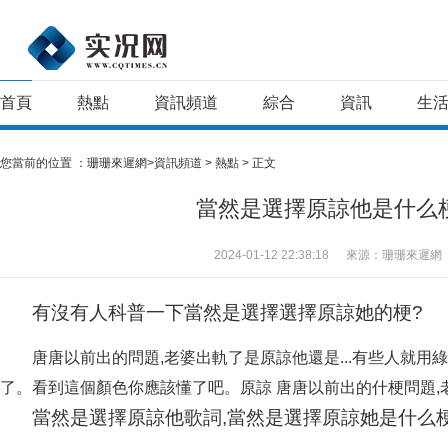
首頁
熱點
資訊頻道
綜合
資訊
生
您當前的位置 ：
珊珊來遲網>
資訊頻道
>
熱點
> 正文
當然是選擇原諒他是什么
2024-01-12 22:38:18
來源：珊珊來遲網
有沒有人科普一下當然是選擇選擇原諒她的梗?
唐唐以前出的問題,老婆出軌了是原諒他還是...有些人就用
了。看到這個顏色你應該懂了吧。原諒 唐唐以前出的什梗
問題,
當然是選擇原諒他歌詞,當然是選擇原諒她是什么梗 