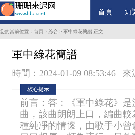
首頁
知
您的當前位置：
首頁
>
綜合
>
軍中綠花簡譜
正文
軍中綠花簡譜
時間：2024-01-09 08:53:46
來
核心提示
前言：答：《軍中綠花》是
曲，該曲朗朗上口，編曲較
種純凈的情懷，由歌手小曾