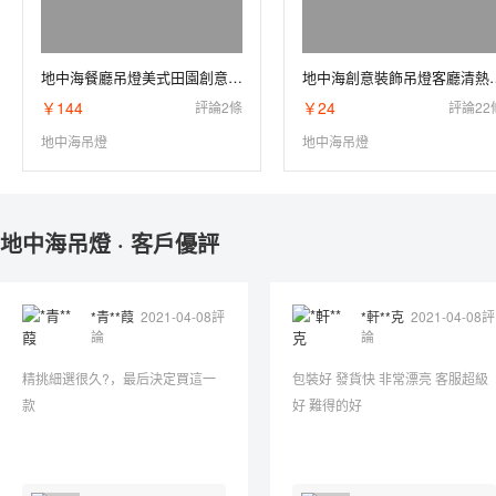
地中海餐廳吊燈美式田園創意復古臥室書房客廳鐵藝玻璃蒂凡尼吊燈
地中海創意裝飾吊燈客廳清熱
￥144
￥24
評論2條
評論22
地中海吊燈
地中海吊燈
地中海吊燈 · 客戶優評
*青**葭
2021-04-08評
*軒**克
2021-04-08評
論
論
精挑細選很久?，最后決定買這一
包裝好 發貨快 非常漂亮 客服超級
款
好 難得的好