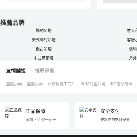
推薦品牌
簡約吊燈
意大
美式鄉村吊燈
客廳
復古吊燈
藝術
中式吸頂燈
戶外
友情鏈接
推薦專題
重慶小面
重慶小面
代辦個體工商戶
SEM托管公司
400電話辦理
正品保障
安全支付
全場正品 假一罰十
守護你的支付安全