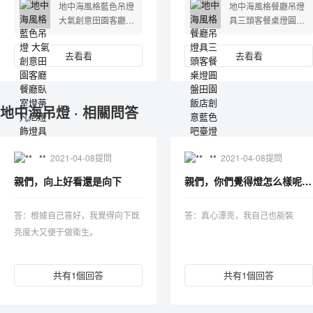
地中海風格藍色吊燈
地中海風格餐廳吊燈
大氣創意田園客廳餐
具三頭客餐桌燈圓盤
廳臥室燈蒂凡尼燈飾
田園飯店創意藍色吧
燈具
臺燈飾
去看看
去看看
地中海吊燈 · 相關問答
**
2021-04-08提問
**
2021-04-08提問
親們，向上好看還是向下
親們，你們覺得燈怎么樣呢？好安裝嗎？
答：根據自己喜好，我覺得向下既
答：真心漂亮，我自己也能裝
亮度大又便于做衛生。
共有1個回答
共有1個回答