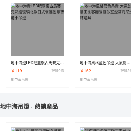
客廳吸頂燈
戶外射燈
中式吸頂燈
方形吸頂燈
田園吊燈
藝術吊燈
復古吊燈
地中海吊燈
地中海燈LED吧臺復古馬賽克彩繪玻璃北歐日式餐廳創意智能小吊燈
地中海風格藍色吊燈 大氣創意田園客廳餐廳臥室燈蒂凡尼燈飾燈具
簡約吊燈
￥119
￥162
評論0條
評論2
地中海吊燈
地中海吊燈
地中海吊燈 · 熱銷產品