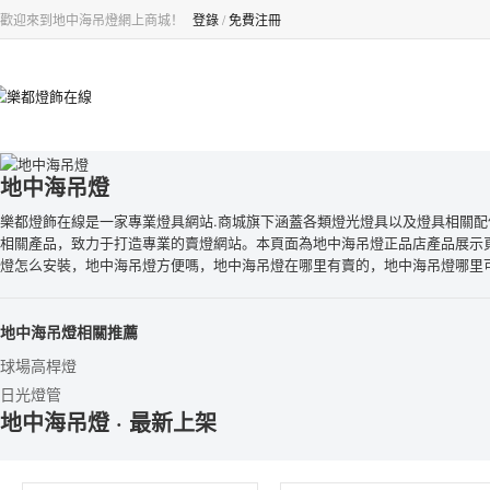
歡迎來到地中海吊燈網上商城！
登錄
/
免費注冊
地中海吊燈
樂都燈飾在線是一家專業燈具網站.商城旗下涵蓋各類燈光燈具以及燈具相關配
相關產品，致力于打造專業的賣燈網站。本頁面為地中海吊燈正品店產品展示
燈怎么安裝，地中海吊燈方便嗎，地中海吊燈在哪里有賣的，地中海吊燈哪里
務，不提供售后和加盟服務。
地中海吊燈相關推薦
球場高桿燈
日光燈管
地中海吊燈 · 最新上架
太陽能路燈
led臥室燈
兔子燈