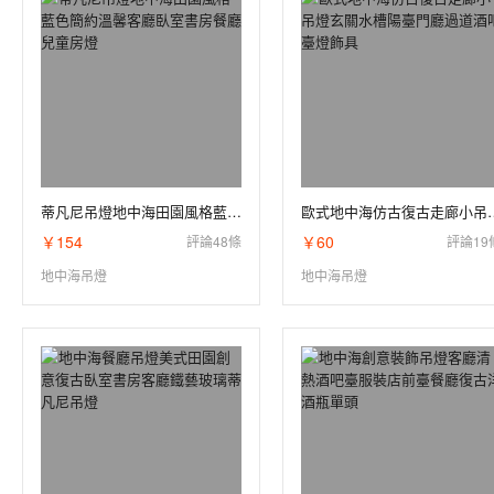
蒂凡尼吊燈地中海田園風格藍色簡約溫馨客廳臥室書房餐廳兒童房燈
歐式地中海仿古復古走廊小吊
￥154
￥60
評論48條
評論19
地中海吊燈
地中海吊燈