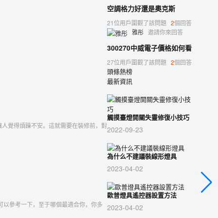
空調格力好還是奧克斯
21位用戶圍觀了該問題
2
個回答
雅彤
邀請你來回答
300270中威電子價格如何看
27位用戶圍觀了該問題
2
個回答
頭條熱榜
最新資訊
觸摸臺燈開關失靈修復小技巧
讓人覺得煩躁不安。這就需要在裝修前，對
2022-09-23
為什么不建議裝線形燈具
2023-04-02
歐普燈具遙控器設置方法
可以參考一下，至于哪個最適合你，你多
2023-04-02