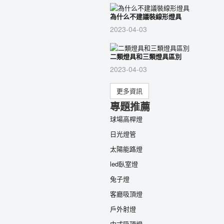
為什么不建議裝線形燈具
2023-04-03
二類燈具和三類燈具區別
2023-04-03
更多資訊
專題推薦
球場高桿燈
日光燈管
太陽能路燈
led臥室燈
兔子燈
客廳吸頂燈
戶外射燈
中式吸頂燈