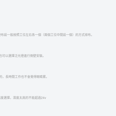
燈布設一般按照工位左右各一個（兩個工位中間設一個）的方式排布。
也可以選擇泛光燈進行側壁安裝。
k的，長時間工作也不會覺得眼睛累。
與濕度選擇，濕度太高的不能超過24v