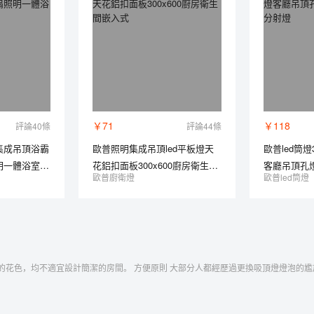
￥71
￥118
評論40條
評論44條
集成吊頂浴霸
歐普照明集成吊頂led平板燈天
歐普led筒
明一體浴室風
花鋁扣面板300x600廚房衛生間
客廳吊頂孔燈
歐普廚衛燈
歐普led筒燈
嵌入式
射燈
花色，均不適宜設計簡潔的房間。 方便原則 大部分人都經歷過更換吸頂燈燈泡的尷