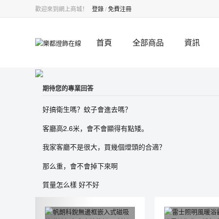
歡迎來到網上商城！
登錄
/
免費注冊
首頁
全部商品
資訊
期待您的專業回答
好搞衛生嗎？蚊子會進去嗎？
客廳高2.6米，會不會顯得有點矮。
我家客廳不是很大，買幾個燈頭的合適？
那么重，會不會掉下來啊
質量怎么樣 好不好