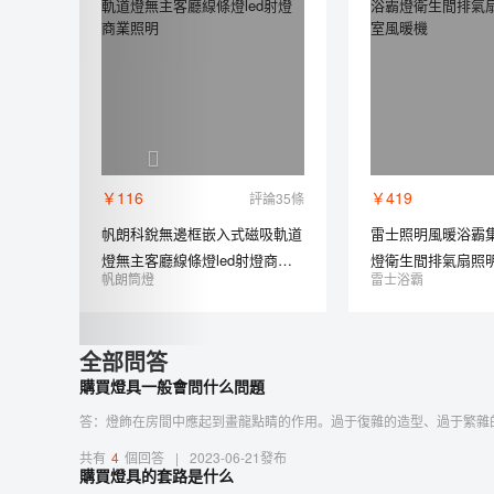
￥116
￥419
評論35條
帆朗科銳無邊框嵌入式磁吸軌道
雷士照明風暖浴霸
燈無主客廳線條燈led射燈商業
燈衛生間排氣扇照
帆朗筒燈
雷士浴霸
照明
暖機
全部問答
購買燈具一般會問什么問題
答：燈飾在房間中應起到畫龍點睛的作用。過于復雜的造型、過于繁雜的
共有
4
個回答
|
2023-06-21發布
購買燈具的套路是什么