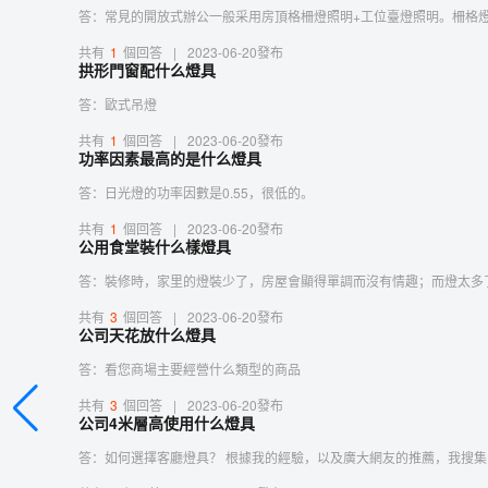
答：常見的開放式辦公一般采用房頂格柵燈照明+工位臺燈照明。柵格
共有
1
個回答
|
2023-06-20發布
拱形門窗配什么燈具
答：歐式吊燈
共有
1
個回答
|
2023-06-20發布
功率因素最高的是什么燈具
答：日光燈的功率因數是0.55，很低的。
共有
1
個回答
|
2023-06-20發布
公用食堂裝什么樣燈具
答：裝修時，家里的燈裝少了，房屋會顯得單調而沒有情趣；而燈太多
共有
3
個回答
|
2023-06-20發布
公司天花放什么燈具
答：看您商場主要經營什么類型的商品
共有
3
個回答
|
2023-06-20發布
公司4米層高使用什么燈具
答：如何選擇客廳燈具？ 根據我的經驗，以及廣大網友的推薦，我搜