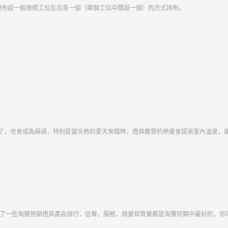
燈布設一般按照工位左右各一個（兩個工位中間設一個）的方式排布。
了，也會成為麻煩，特別是當炎熱的夏天來臨時，燈具散發的熱量會提高室內溫度，
集了一些淘寶熱銷燈具產品排行，信譽，服務，銷量和質量都是淘寶同類中最好的，你