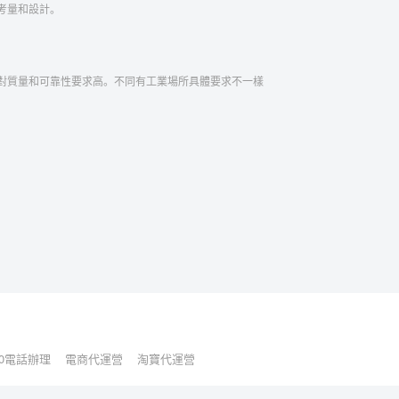
考量和設計。
對質量和可靠性要求高。不同有工業場所具體要求不一樣
00電話辦理
電商代運營
淘寶代運營