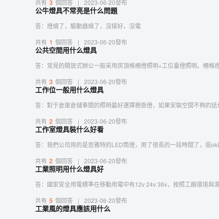
共有
3
個回答
|
2023-06-20發布
公牛燈具不常亮是什么問題
答：燈燒了，驅動器燒了，沒接好，沒電
共有
1
個回答
|
2023-06-20發布
公共空間用什么燈具
答：常見的開放式辦公一般采用房頂格柵燈照明+工位臺燈照明。柵格
共有
3
個回答
|
2023-06-20發布
工作位一般用什么燈具
答：對于倉庫倉儲車間的照明最好選擇懸掛燈，如果安裝空間不夠的話
共有
2
個回答
|
2023-06-20發布
工作室燈具裝什么好看
答：我們公司用的是思雅特的LED筒燈，用了很長的一段時間了，挺o
共有
2
個回答
|
2023-06-20發布
工業照明用什么燈具好
答：國家安全用電標準在移動用電中有12v 24v 36v，按照工廠環境
共有
5
個回答
|
2023-06-20發布
工業風的燈具應該用什么