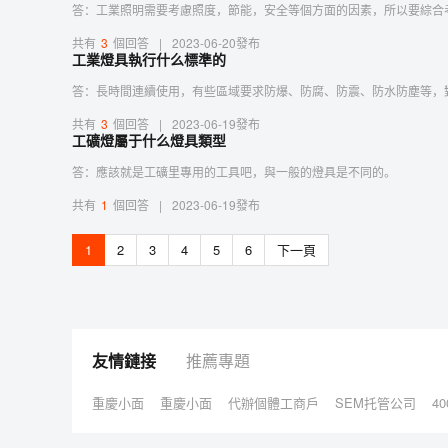
答：工業照明需要考慮照度，節能，安全等個方面的因素，所以要綜合
共有
3
個回答
|
2023-06-20發布
工業燈具執行什么標準的
答：長時間連續使用，有些區域要求防爆、防腐、防震、防水防塵等，
共有
3
個回答
|
2023-06-19發布
工礦燈屬于什么燈具類型
答：應該就是工礦里專用的工具吧，與一般的燈具是不同的。
共有
1
個回答
|
2023-06-19發布
1
2
3
4
5
6
下一頁
友情鏈接
推薦專題
重慶小面
重慶小面
代辦個體工商戶
SEM托管公司
4