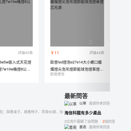
￥11
評論45條
評論44條
燈3w5w嵌入式天花燈
歐普led燈泡e27e14大小螺口蠟
7w10w桶燈8公分
燭燈尖泡吊燈節能球泡燈單燈芯
歐普燈泡
光源
最新問答
以寒
邀請你來回答
尬：踩著桌子、踏著椅子、昂首90度，抬
海信科龍有多少產品
3位用戶圍觀了該問題
2
個回答
書南
邀請你來回答