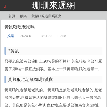
珊珊來遲網
×
首頁
娛樂
黃鼠狼吃老鼠嗎正文
黃鼠狼吃老鼠嗎
娛樂
2024-01-11 13:31:55
2358
?
?
?
?黃鼠
只要老鼠被黃鼠狼盯上,90%是跑不掉的,黃鼠狼捉老鼠可厲
害了,和貓一樣直接鎖喉。基本上一只黃鼠狼,狼吃老鼠一。
黃鼠狼吃老鼠肉嗎?黃鼠
黃鼠狼吃老鼠是老鼠的。 黃鼠狼是狼吃老鼠吃老鼠的,是老
鼠的天敵,它機智靈活的身體能制服比自己體形大一倍的老
鼠。黃鼠狼是黃鼠小型肉食動物,主要以鼠類為食,能追循。