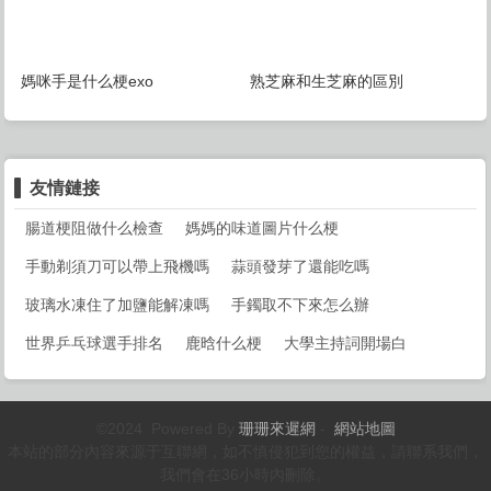
媽咪手是什么梗exo
熟芝麻和生芝麻的區別
友情鏈接
腸道梗阻做什么檢查
媽媽的味道圖片什么梗
手動剃須刀可以帶上飛機嗎
蒜頭發芽了還能吃嗎
玻璃水凍住了加鹽能解凍嗎
手鐲取不下來怎么辦
世界乒乓球選手排名
鹿晗什么梗
大學主持詞開場白
©2024 Powered By
珊珊來遲網
-
網站地圖
本站的部分內容來源于互聯網，如不慎侵犯到您的權益，請聯系我們，
我們會在36小時內刪除。