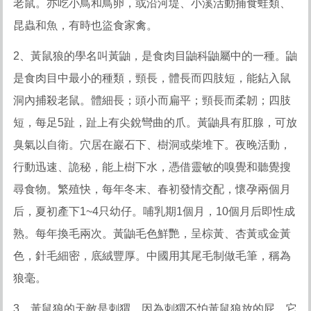
老鼠。亦吃小鳥和鳥卵，或沿河堤、小溪活動捕食蛙類、
昆蟲和魚，有時也盜食家禽。
2、黃鼠狼的學名叫黃鼬，是食肉目鼬科鼬屬中的一種。鼬
是食肉目中最小的種類，頸長，體長而四肢短，能鉆入鼠
洞內捕殺老鼠。體細長；頭小而扁平；頸長而柔韌；四肢
短，每足5趾，趾上有尖銳彎曲的爪。黃鼬具有肛腺，可放
臭氣以自衛。穴居在巖石下、樹洞或柴堆下。夜晚活動，
行動迅速、詭秘，能上樹下水，憑借靈敏的嗅覺和聽覺搜
尋食物。繁殖快，每年冬末、春初發情交配，懷孕兩個月
后，夏初產下1~4只幼仔。哺乳期1個月，10個月后即性成
熟。每年換毛兩次。黃鼬毛色鮮艷，呈棕黃、杏黃或金黃
色，針毛細密，底絨豐厚。中國用其尾毛制做毛筆，稱為
狼毫。
3、黃鼠狼的天敵是刺猬，因為刺猬不怕黃鼠狼放的屁，它