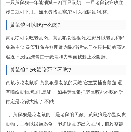
一只黃鼠狼一年能消滅三四百只鼠類。一旦老鼠被它咬住,
幾口就可下肚。如果尋找鼠窩,它可以掘開鼠洞,整。
黃鼠狼可以吃什么肉?
黃鼠狼可以吃老鼠肉。黃鼠狼食性很雜,在野外以老鼠和野
兔為主食,盡管野兔在短距離內跑得很快,但在長時間的高速
追逐下,最后總會由于恐懼和力竭而被趕上咬斷脖。
黃鼠狼把老鼠咬死了不吃?
黃鼠狼吃老鼠呀,黃鼠狼是老鼠的天敵,它主要捕食鼠類,還
有嚙齒動物,魚,蛙,鳥卵。 如果黃鼠狼把老鼠咬死不吃的話,
肯定是吃得太飽了,不餓。
1、黃鼠狼是吃老鼠的，是老鼠的天敵。黃鼠狼是小型肉食
動物，主要以鼠類為食，能追循鼠跡出入鼠洞，捕殺整窩