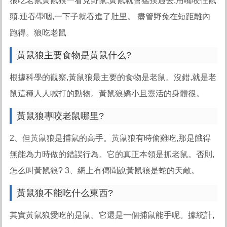
狼吃老鼠黃鼠狼一看見野鼠,黃鼠就會猛撲過去,用嘴咬住鼠
頭,連吞帶咽,一下子就吞進了肚里。 盡管野兔在短距離內
跑得。狼吃老鼠
黃鼠狼主要食物是黃鼠什么?
根據科學的觀察,黃鼠狼最主要的食物是老鼠。沒錯,就是老
鼠這種人人喊打的動物。黃鼠狼嬌小且靈活的身體很。
黃鼠狼專咬老鼠哪里?
2、但黃鼠狼是捕鼠的高手。黃鼠狼有時偷雞吃,那是餓得
無能為力時做的錯誤行為。它的真正本領是抓老鼠。否則,
怎么叫黃鼠狼? 3、網上有傳聞說黃鼠狼是蛇的天敵。
黃鼠狼不能吃什么東西?
其實黃鼠狼愛吃的是鼠。它還是一個捕鼠能手呢。據統計,