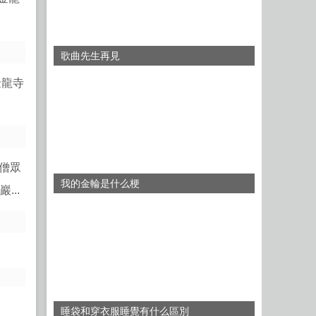
歌曲先生再見
金龍寺
僧眾
我的金輪是什么梗
..
睡袋和穿衣服睡覺有什么區別