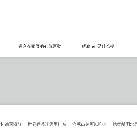
適合在家做的有氧運動
網絡null是什么梗
世界杯德國慘敗
世界乒乓球選手排名
洋蔥出芽可以吃么
螃蟹離開水