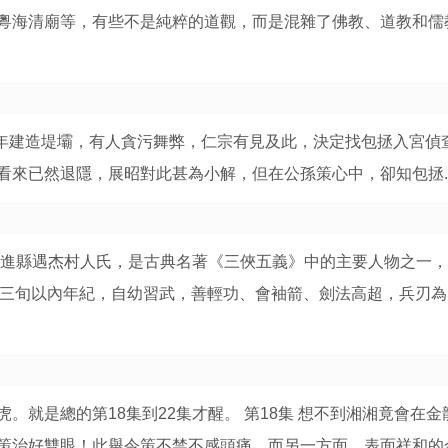
粵海清廟等，有些不是純粹的道觀，而是混雜了佛教、道教和儒
當年建造堤壩，有人貪污舞弊，仁宗有見及此，決定找包拯入宮偵
來已然退隱，展昭對此甚為小解，但在公孫策心中，卻知包拯..
武進縣遇杰村人氏，是古典名著《三俠五義》中的主要人物之一，
藝時三旬以內年紀，自幼習武，善輕功、會袖箭、劍法高超，兵刃
就是總的第18集到22集才醒。 第18集 想不到湘湘竟會在金
策治好雙眼！此舉令策不禁不感頭痛。而另一方面，表面祥和的