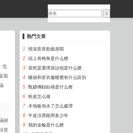
熱門文章
1
情深意長歌曲原唱
2
頭上有犄角是什么梗
，也
3
當然是選擇原諒他是什么梗
金龍
4
睡袋和穿衣服睡覺有什么區別
隔
5
甄嬛傳鈕鈷祿是什么梗
6
粉皮怎么做
7
木地板泡水了怎么處理
8
牛皮涼席能用多少年
隔絕
9
我的金輪是什么梗
詩意