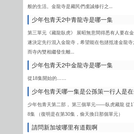
般的生活。金龍寺是藏民們虔誠修行之...
少年包青天2中青龍寺是哪一集
第三單元《藏龍臥虎》 展昭無意間得悉有人要在
遂決定先行混入金龍寺，希望能在包拯抵達金龍寺
而寺內雙相繼發生離...
少年包青天2中金龍寺是哪一集
從18集開始的……
少年包青天哪一集是公孫策一行人是在金
少年包青天第二部， 第三個單元——臥虎藏龍 從1
8集 （復明是在第30集，偷天換日那個單元）
請問新加坡哪里有道觀啊