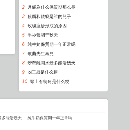
2
月餅為什么保質期那么長
3
麒麟和貔貅是誰的兒子
4
玫瑰痤瘡形成的原因
5
手抄報關于秋天
6
純牛奶保質期一年正常嗎
7
歌曲先生再見
8
螃蟹離開水最多能活幾天
9
lol三叔是什么梗
10
頭上有犄角是什么梗
最多能活幾天
純牛奶保質期一年正常嗎