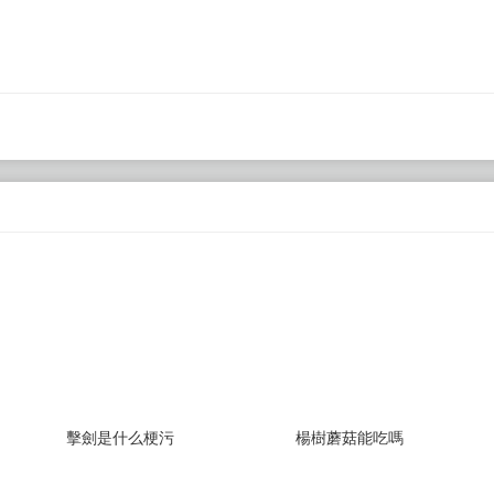
擊劍是什么梗污
楊樹蘑菇能吃嗎