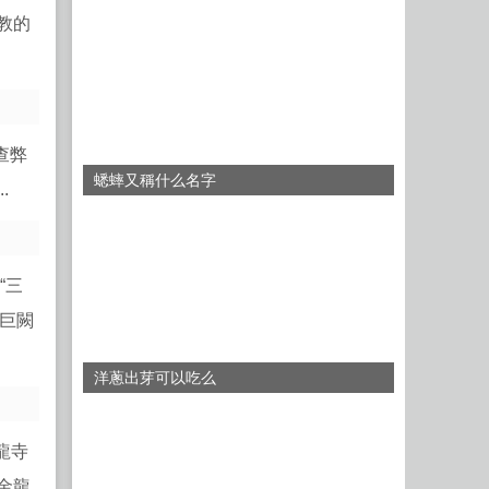
教的
查弊
蟋蟀又稱什么名字
.
“三
為巨闕
洋蔥出芽可以吃么
龍寺
金龍