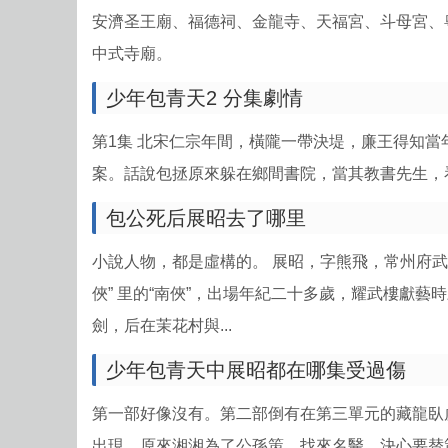
安濟圣王廟、福德祠、金龍寺、天福宮、斗母宮、
中式寺廟。
少年包青天2 分集劇情
第1集 北宋仁宗年間，橫隴一帶決堤，廉王得知
案。話說包拯原來躲在鄉間書院，當其教書先生，看
包公死后展昭去了哪里
小說人物，都是虛構的。 展昭，字熊飛，常州府
俠” 里的“南俠”，出場年紀二十多歲，耀武樓獻
劍，后在茉花村與...
少年包青天中展昭都在哪集受過傷
第一部好像沒有。第二部倒有在第三單元的藏龍臥虎。
出現，原來湘湘為了公孫策，找來名醫，決心要替