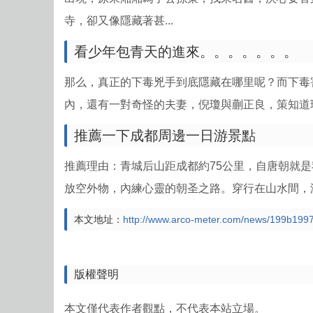
寺，卻又像隱藏著甚...
看少年包青天的進來。。。。。。。
那么，真正的下毒兇手到底隱藏在哪里呢？而下毒
內，還有一對奇怪的夫妻，倪瓊與蒯正良，策知道瓊
推薦一下成都周邊一日游景點
推薦理由：青城后山距成都約75公里，自唐朝就
放空外物，內練心靈的朝圣之路。穿行在山水間，游
本文地址：
http://www.arco-meter.com/news/199b199
版權聲明
本文僅代表作者觀點，不代表本站立場。