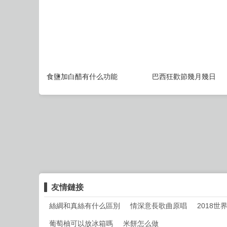
食鹽加白醋有什么功能
巴西狂歡節幾月幾日
友情鏈接
絲綢和真絲有什么區別
情深意長歌曲原唱
2018
葡萄柚可以放冰箱嗎
米餅怎么做