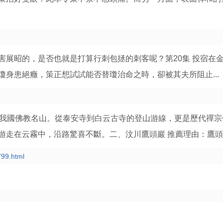
害展昭的，是否也就是打算行刺包拯的刺客呢？第20集 投宿在
身患絕癥，策正想試試能否替瓊治命之時，卻被其夫所阻止...
是我國佛教名山。從泰安寺到白云古寺的登山游線，更是歷代禪宗
走在云霧中，沿路驚喜不斷。二、汶川鷹頭巖 推薦理由：鷹頭巖.
799.html