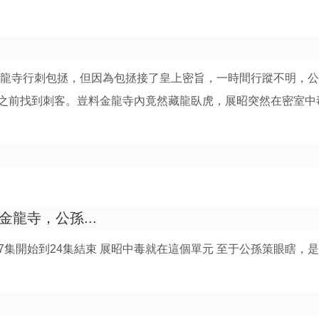
金龍寺行刺包拯，但因為包拯接了皇上密旨，一時間行蹤不明，
之前找到刺客。豈料金龍寺內竟然藏龍臥虎，展昭突然在密室中
龍寺，公孫...
7集開始到24集結束 展昭中毒就在這個單元 至于公孫策眼瞎，