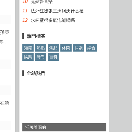
10
克蘇魯音樂
11
法外狂徒張三沃爾沃什么梗
12
水杯壁很多氣泡能喝嗎
公孫策
熱門標簽
毒，
知識
熱點
焦點
休閑
探索
綜合
娛樂
時尚
百科
全站熱門
是在第
活著誰唱的