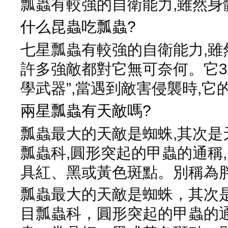
瓢蟲有較強的自衛能力,雖然身
什么昆蟲吃瓢蟲?
七星瓢蟲有較強的自衛能力,雖
許多強敵都對它無可奈何。它3
學武器”,當遇到敵害侵襲時,
兩星瓢蟲有天敵嗎?
瓢蟲最大的天敵是蜘蛛,其次
瓢蟲科,圓形突起的甲蟲的通稱
具紅、黑或黃色斑點。別稱為
瓢蟲最大的天敵是蜘蛛，其次
目瓢蟲科，圓形突起的甲蟲的