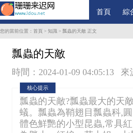
首頁
綜
您的當前位置：
首頁
>
知識
>
瓢蟲的天敵
正文
瓢蟲的天敵
時間：2024-01-09 04:05:13
來
核心提示
瓢蟲的天敵?瓢蟲最大的天敵
蟻。瓢蟲為鞘翅目瓢蟲科,圓
體色鮮艷的小型昆蟲,常具