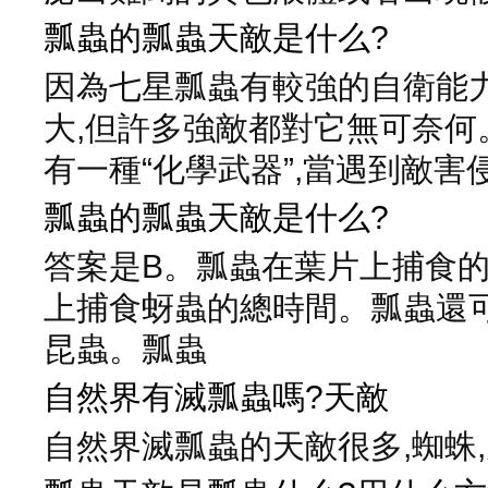
瓢蟲的瓢蟲天敵是什么?
因為七星瓢蟲有較強的自衛能力
大,但許多強敵都對它無可奈何
有一種“化學武器”,當遇到敵害
瓢蟲的瓢蟲天敵是什么?
答案是B。瓢蟲在葉片上捕食
上捕食蚜蟲的總時間。瓢蟲還
昆蟲。瓢蟲
自然界有滅瓢蟲嗎?天敵
自然界滅瓢蟲的天敵很多,蜘蛛,