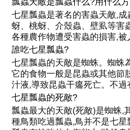
瓢蟲天敵是瓢蟲什么?用什么方
七星瓢蟲是著名的害蟲天敵,成
蚜、桃蚜、介殼蟲、壁虱等害
各種農作物遭受害蟲的損害,被
誰吃七星瓢蟲?
七星瓢蟲的天敵是蜘蛛。蜘蛛為
它的食物一般是昆蟲或其他節
汁液,導致昆蟲干癟死亡。不過
七星瓢蟲的死敵?
瓢蟲最大的天敵(死敵)是蜘蛛,
種鳥類吃過瓢蟲,鳥并不是七星